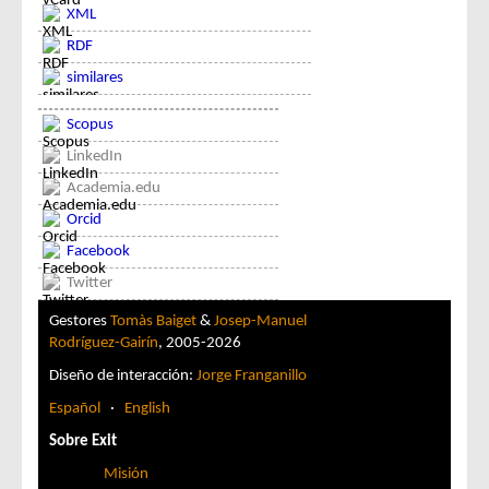
XML
RDF
similares
Scopus
LinkedIn
Academia.edu
Orcid
Facebook
Twitter
Gestores
Tomàs Baiget
&
Josep-Manuel
Rodríguez-Gairín
, 2005-2026
Diseño de interacción:
Jorge Franganillo
Español
·
English
Sobre Exit
Misión