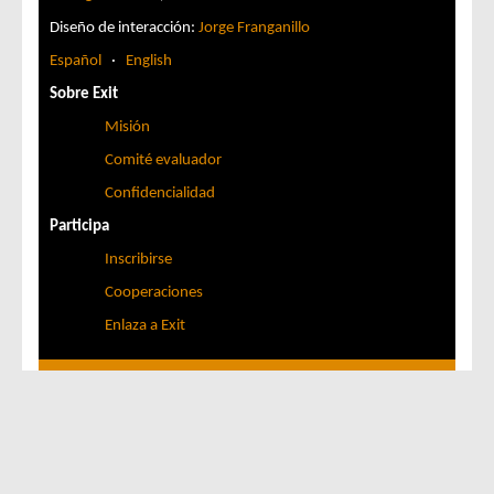
Diseño de interacción:
Jorge Franganillo
Español
·
English
Sobre Exit
Misión
Comité evaluador
Confidencialidad
Participa
Inscribirse
Cooperaciones
Enlaza a Exit