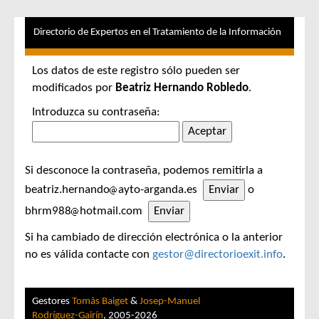
Directorio de Expertos en el Tratamiento de la Información
Los datos de este registro sólo pueden ser
modificados por
Beatriz Hernando Robledo
.
Introduzca su contraseña:
Si desconoce la contraseña, podemos remitirla a
beatriz.hernando
ayto-arganda.es
o
bhrm988
hotmail.com
Si ha cambiado de dirección electrónica o la anterior
no es válida contacte con
gestor@directorioexit.info
.
Gestores
Tomàs Baiget
&
Josep-Manuel
Rodríguez-Gairín
, 2005-2026