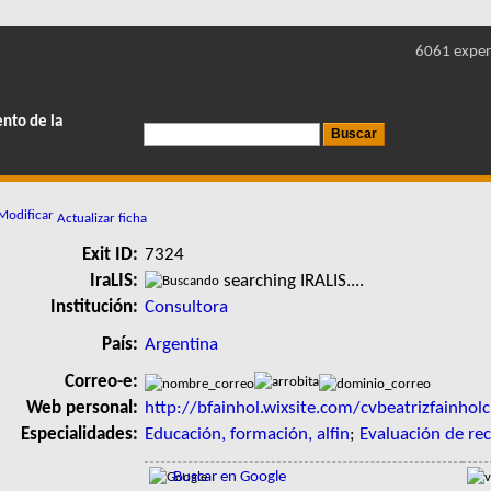
6061 exper
ento de la
Actualizar ficha
Exit ID:
7324
IraLIS:
searching IRALIS....
Institución:
Consultora
País:
Argentina
Correo-e:
Web personal:
http://bfainhol.wixsite.com/cvbeatrizfainhol
Especialidades:
Educación, formación, alfin
;
Evaluación de rec
Buscar en Google