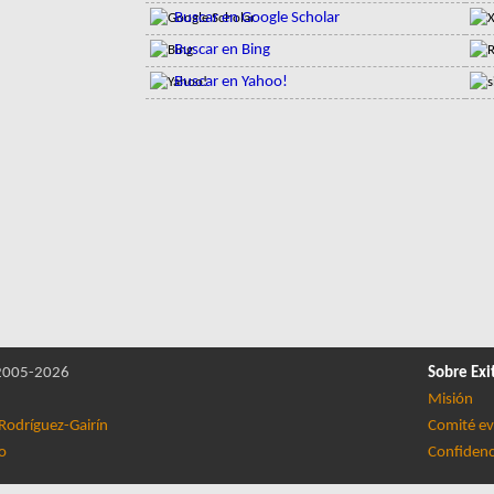
Buscar en Google Scholar
Buscar en Bing
Buscar en Yahoo!
005-2026
Sobre Exi
Misión
Rodríguez-Gairín
Comité ev
lo
Confidenc