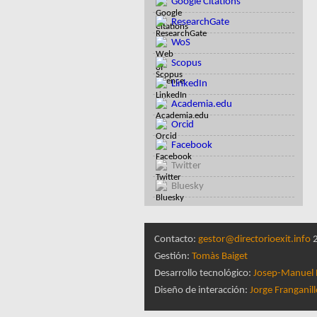
Google Citations
ResearchGate
WoS
Scopus
LinkedIn
Academia.edu
Orcid
Facebook
Twitter
Bluesky
Contacto:
gestor@directorioexit.info
2
Gestión:
Tomàs Baiget
Desarrollo tecnológico:
Josep-Manuel 
Diseño de interacción:
Jorge Franganil