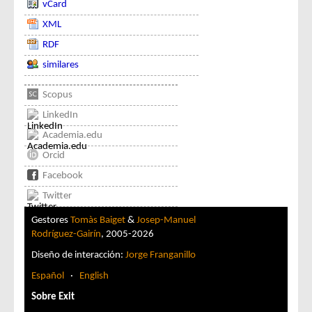
vCard
XML
RDF
similares
Scopus
LinkedIn
Academia.edu
Orcid
Facebook
Twitter
Gestores
Tomàs Baiget
&
Josep-Manuel
Rodríguez-Gairín
, 2005-2026
Diseño de interacción:
Jorge Franganillo
Español
·
English
Sobre Exit