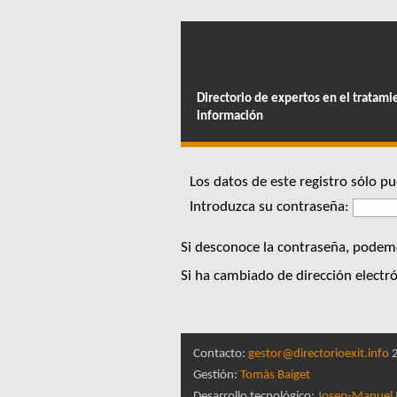
Directorio de expertos en el tratami
información
Los datos de este registro sólo 
Introduzca su contraseña:
Si desconoce la contraseña, podemo
Si ha cambiado de dirección electró
Contacto:
gestor@directorioexit.info
2
Gestión:
Tomàs Baiget
Desarrollo tecnológico:
Josep-Manuel 