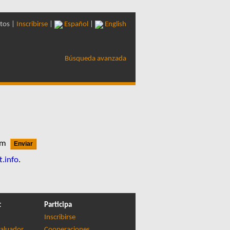
tos |
Inscribirse
|
Español
|
English
Búsqueda avanzada
com
t.info
.
t
Participa
Inscribirse
aluador
Cooperaciones