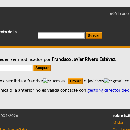
6061 exper
ento de la
pueden ser modificados por
Francisco Javier Rivero Estévez
.
s remitirla a franrive
ucm.es
o javirives
gmail.
nica o la anterior no es válida contacte con
gestor@directorioexi
005-2026
Sobre Exi
Misión
Rodríguez-Gairín
Comité ev