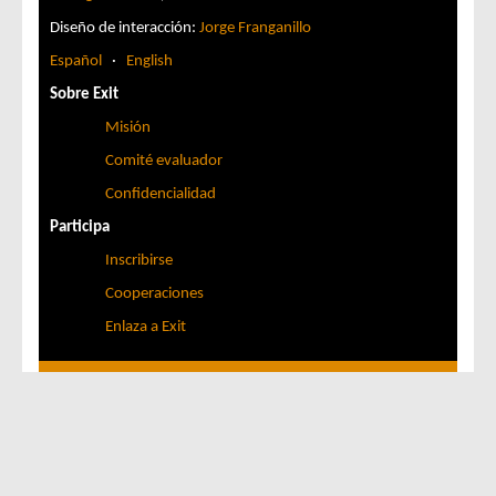
Diseño de interacción:
Jorge Franganillo
Español
·
English
Sobre Exit
Misión
Comité evaluador
Confidencialidad
Participa
Inscribirse
Cooperaciones
Enlaza a Exit