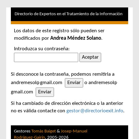
Directorio de Expertos en el Tratamiento de la Información
Los datos de este registro sólo pueden ser
modificados por
Andrea Méndez Solano
.
Introduzca su contraseña:
Si desconoce la contraseña, podemos remitirla a
andremesol
gmail.com
o andremesol
gmail.com
Si ha cambiado de dirección electrónica o la anterior
no es válida contacte con
gestor@directorioexit.info
.
Gestores
Tomàs Baiget
&
Josep-Manuel
Rodríguez-Gairín
, 2005-2026