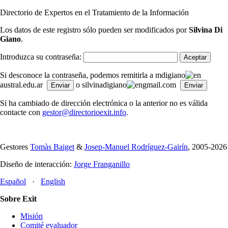
Directorio de Expertos en el Tratamiento de la Información
Los datos de este registro sólo pueden ser modificados por
Silvina Di
Giano
.
Introduzca su contraseña:
Si desconoce la contraseña, podemos remitirla a mdigiano
austral.edu.ar
o silvinadigiano
gmail.com
Si ha cambiado de dirección electrónica o la anterior no es válida
contacte con
gestor@directorioexit.info
.
Gestores
Tomàs Baiget
&
Josep-Manuel Rodríguez-Gairín
, 2005-2026
Diseño de interacción:
Jorge Franganillo
Español
·
English
Sobre Exit
Misión
Comité evaluador