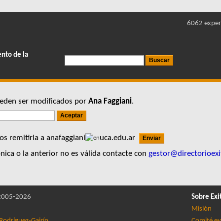
6062 exper
ento de la
pueden ser modificados por
Ana Faggiani
.
s remitirla a anafaggiani
uca.edu.ar
nica o la anterior no es válida contacte con
gestor@directorioexi
005-2026
Sobre Exi
Misión
Rodríguez-Gairín
Comité ev