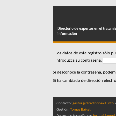
Directorio de expertos en el tratami
información
Los datos de este registro sólo 
Introduzca su contraseña:
Si desconoce la contraseña, podemo
Si ha cambiado de dirección electró
Contacto:
gestor@directorioexit.info
2
Gestión:
Tomàs Baiget
Desarrollo tecnológico:
Josep-Manuel 