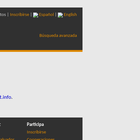
tos |
Inscribirse
|
Español
|
English
Búsqueda avanzada
t.info
.
t
Participa
Inscribirse
aluador
Cooperaciones