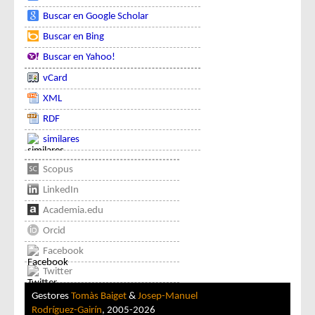
Buscar en Google Scholar
Buscar en Bing
Buscar en Yahoo!
vCard
XML
RDF
similares
Scopus
LinkedIn
Academia.edu
Orcid
Facebook
Twitter
Gestores
Tomàs Baiget
&
Josep-Manuel
Rodríguez-Gairín
, 2005-2026