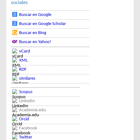
sociales
Buscar en Google
Buscar en Google Scholar
Buscar en Bing
Buscar en Yahoo!
vCard
XML
RDF
similares
Scopus
LinkedIn
Academia.edu
Orcid
Facebook
Twitter