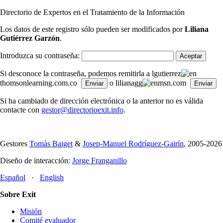
Directorio de Expertos en el Tratamiento de la Información
Los datos de este registro sólo pueden ser modificados por
Liliana
Gutiérrez Garzón
.
Introduzca su contraseña:
Si desconoce la contraseña, podemos remitirla a lgutierrez
thomsonlearning.com.co
o lilianagg
msn.com
Si ha cambiado de dirección electrónica o la anterior no es válida
contacte con
gestor@directorioexit.info
.
Gestores
Tomàs Baiget
&
Josep-Manuel Rodríguez-Gairín
, 2005-2026
Diseño de interacción:
Jorge Franganillo
Español
·
English
Sobre Exit
Misión
Comité evaluador