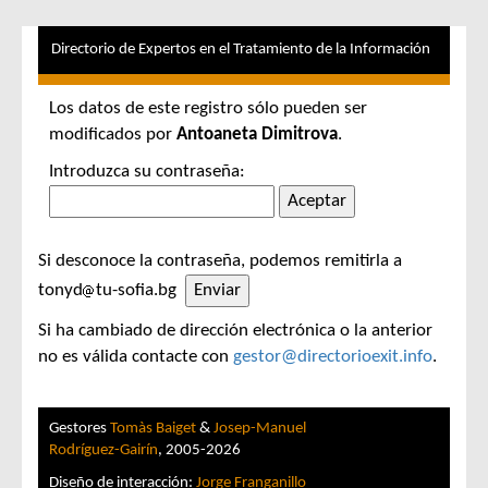
Directorio de Expertos en el Tratamiento de la Información
Los datos de este registro sólo pueden ser
modificados por
Antoaneta Dimitrova
.
Introduzca su contraseña:
Si desconoce la contraseña, podemos remitirla a
tonyd
tu-sofia.bg
Si ha cambiado de dirección electrónica o la anterior
no es válida contacte con
gestor@directorioexit.info
.
Gestores
Tomàs Baiget
&
Josep-Manuel
Rodríguez-Gairín
, 2005-2026
Diseño de interacción:
Jorge Franganillo