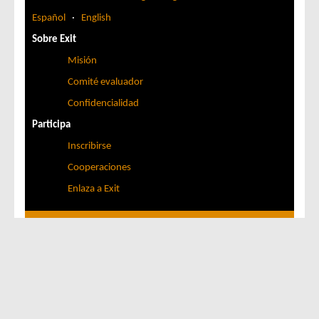
Español
·
English
Sobre Exit
Misión
Comité evaluador
Confidencialidad
Participa
Inscribirse
Cooperaciones
Enlaza a Exit