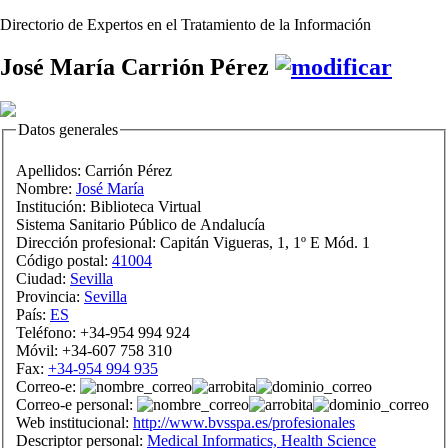
Directorio de Expertos en el Tratamiento de la Información
José María Carrión Pérez
Datos generales
Apellidos:
Carrión Pérez
Nombre:
José María
Institución:
Biblioteca Virtual
Sistema Sanitario Público de Andalucía
Dirección profesional:
Capitán Vigueras, 1, 1º E Mód. 1
Código postal:
41004
Ciudad:
Sevilla
Provincia:
Sevilla
País:
ES
Teléfono:
+34-954 994 924
Móvil:
+34-607 758 310
Fax:
+34-954 994 935
Correo-e:
Correo-e personal:
Web institucional:
http://www.bvsspa.es/profesionales
Descriptor personal:
Medical Informatics, Health Science