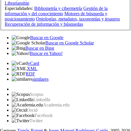
Librarianship
Especialidades:
Bibliometría y cibermetría
Gestión de la
información y del conocimiento
Motores de búsqueda y
posicionamiento
Ontologías, metadatos, taxonomías y tesauros
Recuperación de información y búsquedas
Buscar en Google
Buscar en Google Scholar
Buscar en Bing
Buscar en Yahoo!
vCard
XML
RDF
similares
Scopus
LinkedIn
Academia.edu
Orcid
Facebook
Twitter
Gestores
Tomàs Baiget
&
Josep-Manuel Rodríguez-Gairín
, 2005-2026