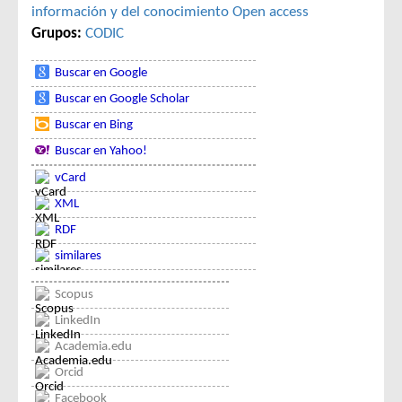
información y del conocimiento
Open access
Grupos:
CODIC
Buscar en Google
Buscar en Google Scholar
Buscar en Bing
Buscar en Yahoo!
vCard
XML
RDF
similares
Scopus
LinkedIn
Academia.edu
Orcid
Facebook