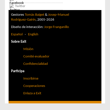
Twitter
Gestores
Tomàs Baiget
&
Josep-Manuel
Rodríguez-Gairín
, 2005-2026
Diseño de interacción:
Jorge Franganillo
Español
·
English
Sobre Exit
Misión
Comité evaluador
Confidencialidad
Participa
Inscribirse
Cooperaciones
Enlaza a Exit