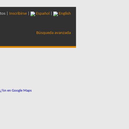
tos |
Inscribirse
|
Español
|
English
Búsqueda avanzada