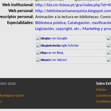
Web institucional:
http://blx.cm-lisboa.pt/gca/index.php?id=4
Web personal:
http://bibliotecarioanarquista.blogspot.co
escriptor personal:
Animación a la lectura en bibliotecas; Comi
Especialidades:
Biblioteca pública
;
Catalogación, clasificaci
Legislación, copyright, etc.
;
Marketing y pr
Buscar en Google
Buscar en Google Scholar
Buscar en Bing
Buscar en Yahoo!
005-2026
Sobre Exi
Misión
Rodríguez-Gairín
Comité ev
lo
Confidenc