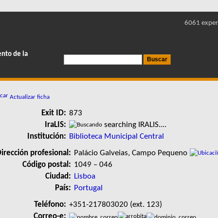
6061 exper
ento de la
Actualizar ficha
Exit ID:
873
IraLIS:
searching IRALIS....
Institución:
Biblioteca Municipal Central
irección profesional:
Palácio Galveias, Campo Pequeno
Código postal:
1049 – 046
Ciudad:
Lisboa
País:
Portugal
Teléfono:
+351-217803020 (ext. 123)
Correo-e: