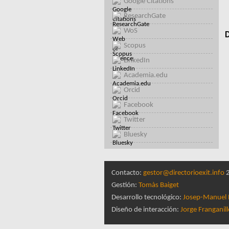
Google Citations
ResearchGate
WoS
D
Scopus
LinkedIn
Academia.edu
Orcid
Facebook
Twitter
Bluesky
Contacto:
gestor@directorioexit.info
2
Gestión:
Tomàs Baiget
Desarrollo tecnológico:
Josep-Manuel 
Diseño de interacción:
Jorge Franganil