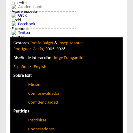
Academia.edu
Orcid
Facebook
Twitter
Gestores
Tomàs Baiget
&
Josep-Manuel
Rodríguez-Gairín
, 2005-2026
Diseño de interacción:
Jorge Franganillo
Español
·
English
Sobre Exit
Misión
Comité evaluador
Confidencialidad
Participa
Inscribirse
Cooperaciones