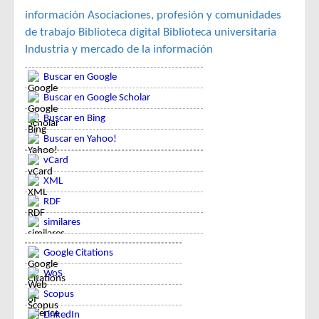
información
Asociaciones, profesión y comunidades
de trabajo
Biblioteca digital
Biblioteca universitaria
Industria y mercado de la información
Buscar en Google
Buscar en Google Scholar
Buscar en Bing
Buscar en Yahoo!
vCard
XML
RDF
similares
Google Citations
WoS
Scopus
LinkedIn