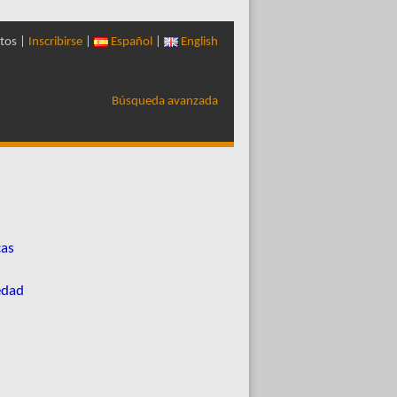
tos |
Inscribirse
|
Español
|
English
Búsqueda avanzada
cas
edad