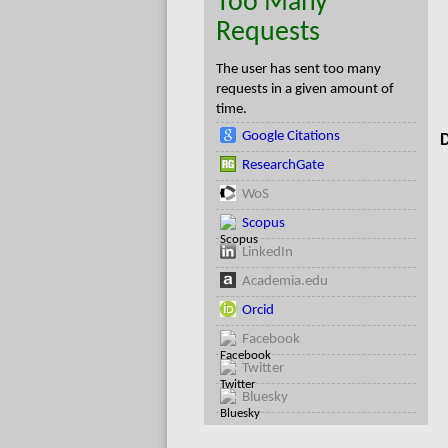
Too Many
Requests
The user has sent too many
requests in a given amount of
time.
Google Citations
D
ResearchGate
WoS
Scopus
LinkedIn
Academia.edu
Orcid
Facebook
Twitter
Bluesky