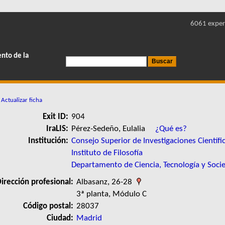
6061 exper
ento de la
Actualizar ficha
Exit ID:
904
IraLIS:
Pérez-Sedeño, Eulalia
¿Qué es?
Institución:
Consejo Superior de Investigaciones Científi
Instituto de Filosofía
Departamento de Ciencia, Tecnología y Soci
irección profesional:
Albasanz, 26-28
3ª planta, Módulo C
Código postal:
28037
Ciudad:
Madrid