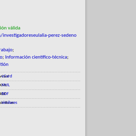
ión válida
/investigadoreseulalia-perez-sedeno
rabajo
;
to
;
Información científico-técnica
;
stión
vCard
XML
RDF
similares