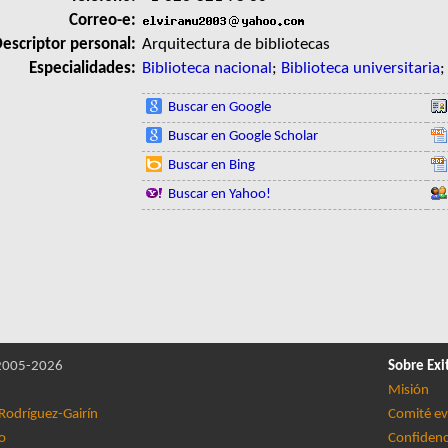
Correo-e:
escriptor personal:
Arquitectura de bibliotecas
Especialidades:
Biblioteca nacional
;
Biblioteca universitaria
Buscar en Google
Buscar en Google Scholar
Buscar en Bing
Buscar en Yahoo!
005-2026
Sobre Exi
Misión
Rodríguez-Gairín
Comité ev
lo
Confidenc