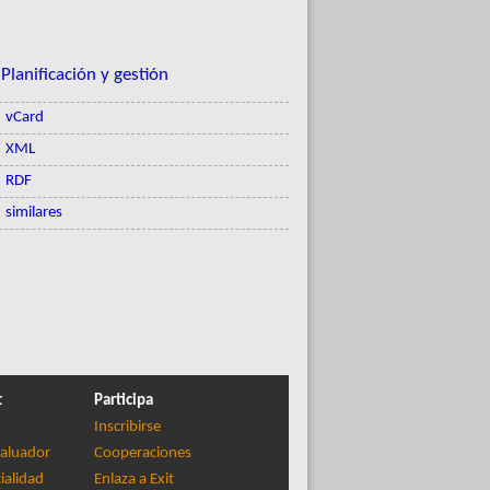
;
Planificación y gestión
vCard
XML
RDF
similares
t
Participa
Inscribirse
aluador
Cooperaciones
ialidad
Enlaza a Exit