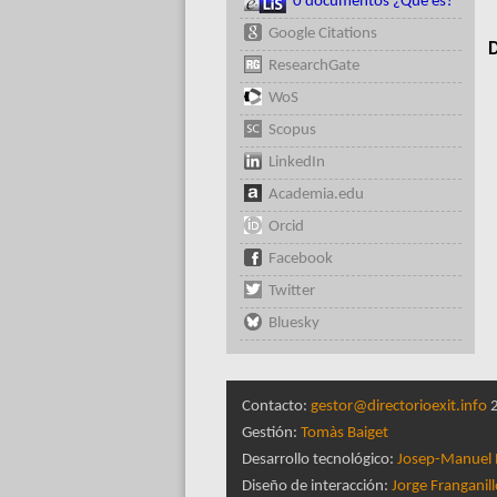
0 documentos ¿Qué es?
Google Citations
D
ResearchGate
WoS
Scopus
LinkedIn
Academia.edu
Orcid
Facebook
Twitter
Bluesky
Contacto:
gestor@directorioexit.info
2
Gestión:
Tomàs Baiget
Desarrollo tecnológico:
Josep-Manuel 
Diseño de interacción:
Jorge Franganil