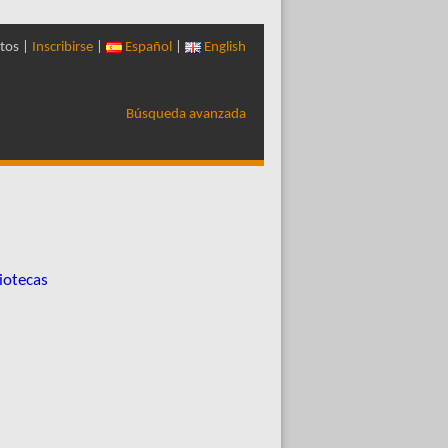
tos |
Inscribirse
|
Español
|
English
Búsqueda avanzada
iotecas