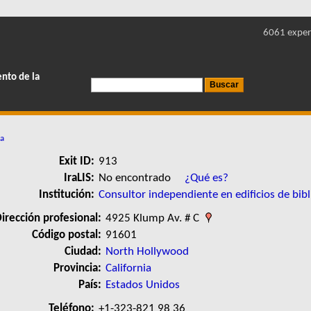
6061 exper
ento de la
ha
Exit ID:
913
IraLIS:
No encontrado
¿Qué es?
Institución:
Consultor independiente en edificios de bibl
irección profesional:
4925 Klump Av. # C
Código postal:
91601
Ciudad:
North Hollywood
Provincia:
California
País:
Estados Unidos
Teléfono:
+1-323-821 98 36