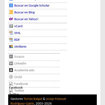
Buscar en Google Scholar
Buscar en Bing
Buscar en Yahoo!
vCard
XML
RDF
similares
Scopus
LinkedIn
Academia.edu
Orcid
Facebook
Twitter
Gestores
Tomàs Baiget
&
Josep-Manuel
Rodríguez-Gairín
, 2005-2026