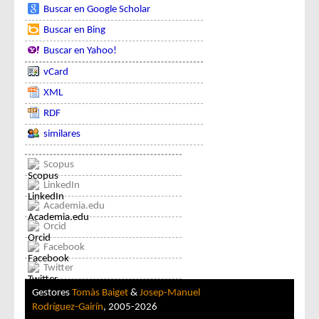
Buscar en Google Scholar
Buscar en Bing
Buscar en Yahoo!
vCard
XML
RDF
similares
Scopus
LinkedIn
Academia.edu
Orcid
Facebook
Twitter
Gestores
Tomàs Baiget
&
Josep-Manuel
Rodríguez-Gairín
, 2005-2026