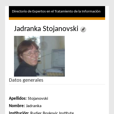
Directorio de Expertos en el Tratamiento de la Información
Jadranka Stojanovski
Datos generales
Apellidos:
Stojanovski
Nombre:
Jadranka
Institución:
Rudjer Boskovic Institute