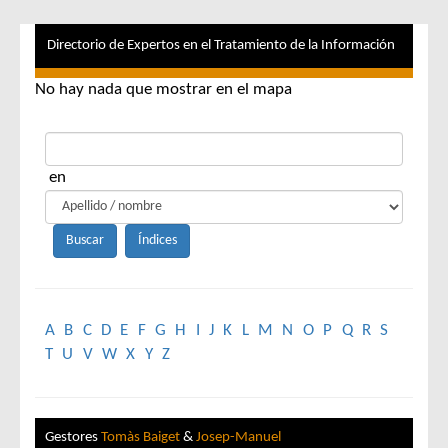
Directorio de Expertos en el Tratamiento de la Información
No hay nada que mostrar en el mapa
en
A
B
C
D
E
F
G
H
I
J
K
L
M
N
O
P
Q
R
S
T
U
V
W
X
Y
Z
Gestores
Tomàs Baiget
&
Josep-Manuel