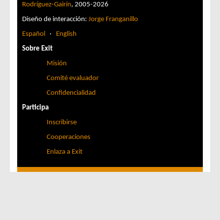
Rodríguez-Gairín
, 2005-2026
Diseño de interacción:
Jorge Franganillo
Español
·
English
Sobre Exit
Misión
Comité evaluador
Confidencialidad
Participa
Inscribirse
Cooperaciones
Enlaza a Exit