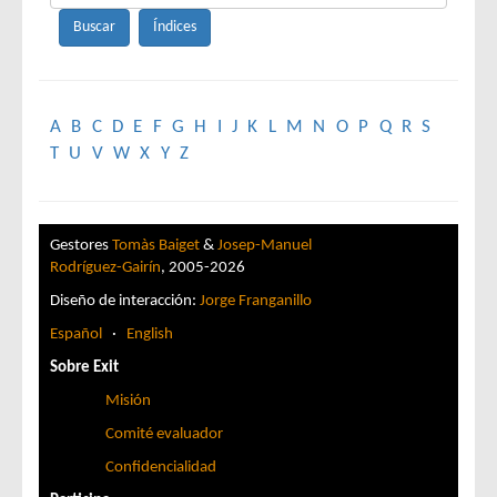
A
B
C
D
E
F
G
H
I
J
K
L
M
N
O
P
Q
R
S
T
U
V
W
X
Y
Z
Gestores
Tomàs Baiget
&
Josep-Manuel
Rodríguez-Gairín
, 2005-2026
Diseño de interacción:
Jorge Franganillo
Español
·
English
Sobre Exit
Misión
Comité evaluador
Confidencialidad