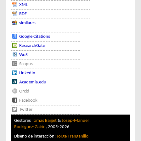
XML
RDF
similares
Google Citations
ResearchGate
WoS
Scopus
LinkedIn
Academia.edu
Orcid
Facebook
Twitter
Gestores
Tomàs Baiget
&
Josep-Manuel
Rodríguez-Gairín
, 2005-2026
Diseño de interacción:
Jorge Franganillo