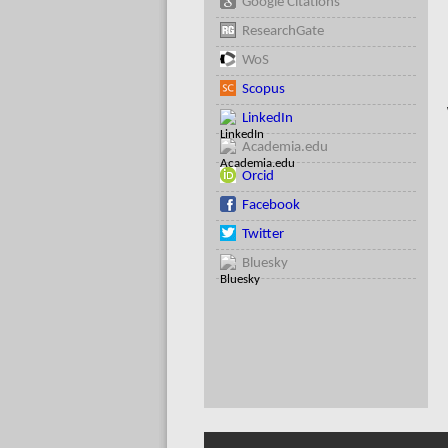
Google Citations
ResearchGate
WoS
Scopus
LinkedIn
Academia.edu
Orcid
Facebook
Twitter
Bluesky