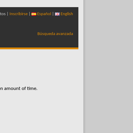
tos |
Inscribirse
|
Español
|
English
Búsqueda avanzada
en amount of time.