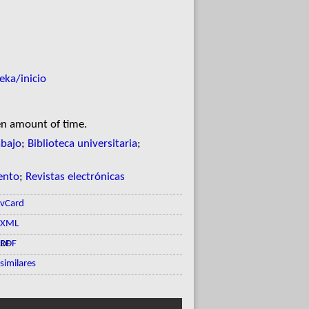
ka/inicio
en amount of time.
abajo
;
Biblioteca universitaria
;
ento
;
Revistas electrónicas
vCard
XML
RDF
similares