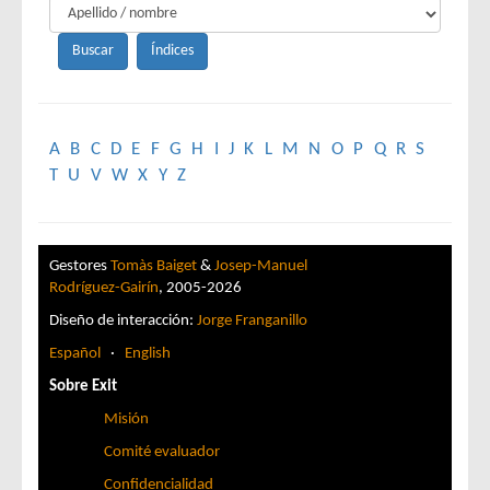
A
B
C
D
E
F
G
H
I
J
K
L
M
N
O
P
Q
R
S
T
U
V
W
X
Y
Z
Gestores
Tomàs Baiget
&
Josep-Manuel
Rodríguez-Gairín
, 2005-2026
Diseño de interacción:
Jorge Franganillo
Español
·
English
Sobre Exit
Misión
Comité evaluador
Confidencialidad