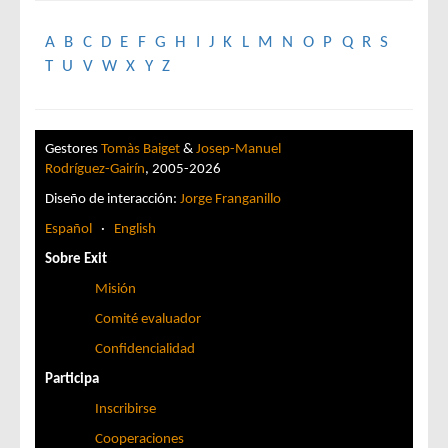
A
B
C
D
E
F
G
H
I
J
K
L
M
N
O
P
Q
R
S
T
U
V
W
X
Y
Z
Gestores
Tomàs Baiget
&
Josep-Manuel
Rodríguez-Gairín
, 2005-2026
Diseño de interacción:
Jorge Franganillo
Español
·
English
Sobre Exit
Misión
Comité evaluador
Confidencialidad
Participa
Inscribirse
Cooperaciones