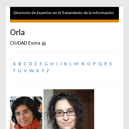
Directorio de Expertos en el Tratamiento de la Información
Orla
CIUDAD Evora
A
B
C
D
E
F
G
H
I
J
K
L
M
N
O
P
Q
R
S
T
U
V
W
X
Y
Z