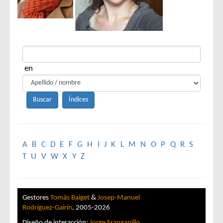
en
A
B
C
D
E
F
G
H
I
J
K
L
M
N
O
P
Q
R
S
T
U
V
W
X
Y
Z
Gestores
Tomàs Baiget
&
Josep-Manuel
Rodríguez-Gairín
, 2005-2026
Diseño de interacción:
Jorge Franganillo