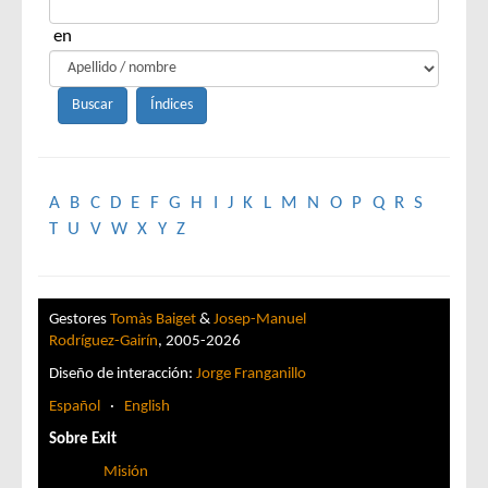
en
A
B
C
D
E
F
G
H
I
J
K
L
M
N
O
P
Q
R
S
T
U
V
W
X
Y
Z
Gestores
Tomàs Baiget
&
Josep-Manuel
Rodríguez-Gairín
, 2005-2026
Diseño de interacción:
Jorge Franganillo
Español
·
English
Sobre Exit
Misión