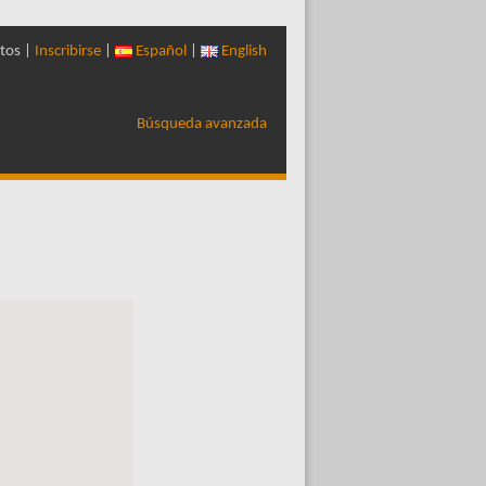
tos |
Inscribirse
|
Español
|
English
Búsqueda avanzada