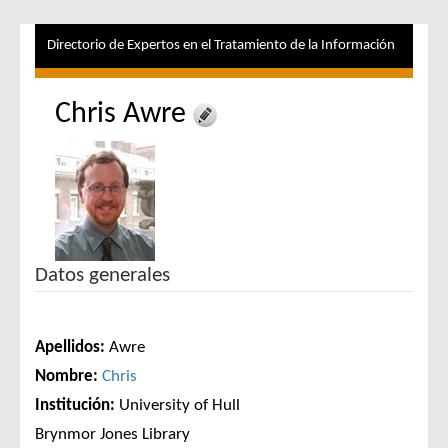
Directorio de Expertos en el Tratamiento de la Información
Chris Awre
Datos generales
Apellidos:
Awre
Nombre:
Chris
Institución:
University of Hull
Brynmor Jones Library