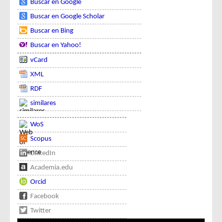
Buscar en Google
Buscar en Google Scholar
Buscar en Bing
Buscar en Yahoo!
vCard
XML
RDF
similares
WoS
Scopus
LinkedIn
Academia.edu
Orcid
Facebook
Twitter