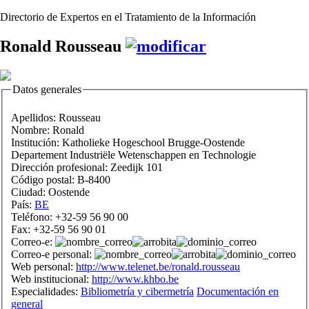
Directorio de Expertos en el Tratamiento de la Información
Ronald Rousseau
Datos generales
Apellidos:
Rousseau
Nombre:
Ronald
Institución:
Katholieke Hogeschool Brugge-Oostende
Departement Industriële Wetenschappen en Technologie
Dirección profesional:
Zeedijk 101
Código postal:
B-8400
Ciudad:
Oostende
País:
BE
Teléfono:
+32-59 56 90 00
Fax:
+32-59 56 90 01
Correo-e:
Correo-e personal:
Web personal:
http://www.telenet.be/ronald.rousseau
Web institucional:
http://www.khbo.be
Especialidades:
Bibliometría y cibermetría
Documentación en
general