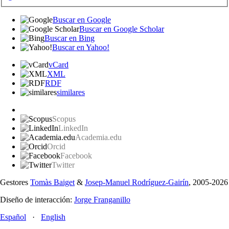
Buscar en Google
Buscar en Google Scholar
Buscar en Bing
Buscar en Yahoo!
vCard
XML
RDF
similares
Scopus
LinkedIn
Academia.edu
Orcid
Facebook
Twitter
Gestores
Tomàs Baiget
&
Josep-Manuel Rodríguez-Gairín
, 2005-2026
Diseño de interacción:
Jorge Franganillo
Español
·
English