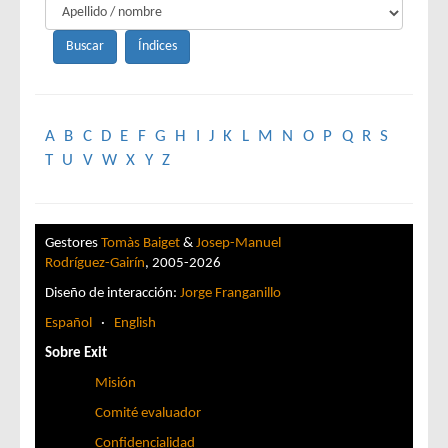
A
B
C
D
E
F
G
H
I
J
K
L
M
N
O
P
Q
R
S
T
U
V
W
X
Y
Z
Gestores
Tomàs Baiget
&
Josep-Manuel
Rodríguez-Gairín
, 2005-2026
Diseño de interacción:
Jorge Franganillo
Español
·
English
Sobre Exit
Misión
Comité evaluador
Confidencialidad