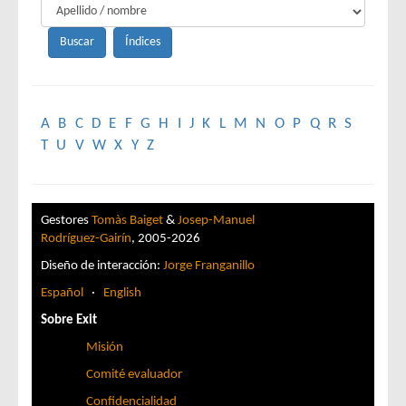
A
B
C
D
E
F
G
H
I
J
K
L
M
N
O
P
Q
R
S
T
U
V
W
X
Y
Z
Gestores
Tomàs Baiget
&
Josep-Manuel
Rodríguez-Gairín
, 2005-2026
Diseño de interacción:
Jorge Franganillo
Español
·
English
Sobre Exit
Misión
Comité evaluador
Confidencialidad