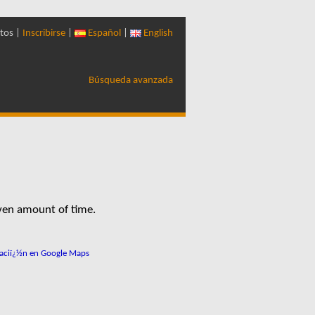
tos |
Inscribirse
|
Español
|
English
Búsqueda avanzada
iven amount of time.