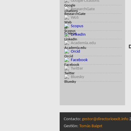
Google Citations
ResearchGate
WoS
Scopus
LinkedIn
Academia.edu
D
Orcid
Facebook
Twitter
Bluesky
Contacto:
gestor@directorioexit.info
2
Gestión:
Tomàs Baiget