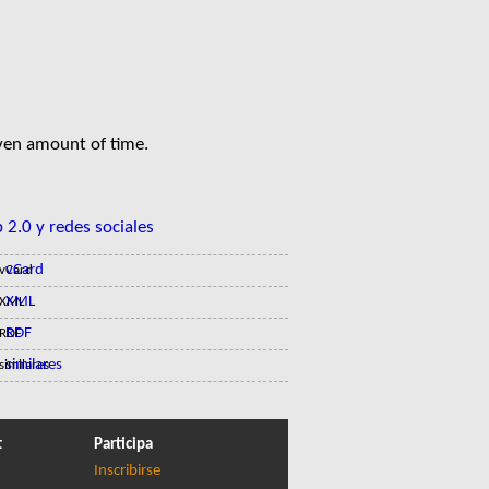
iven amount of time.
 2.0 y redes sociales
vCard
XML
RDF
similares
t
Participa
Inscribirse