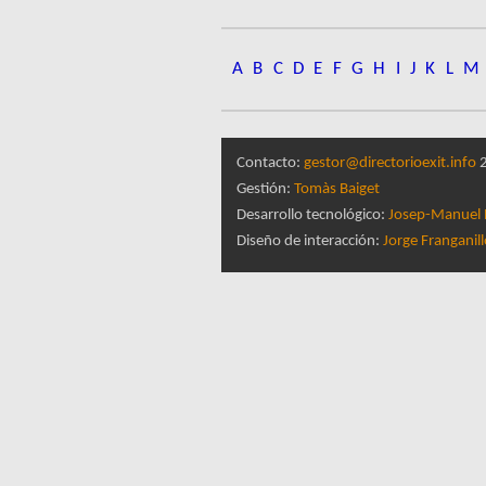
A
B
C
D
E
F
G
H
I
J
K
L
M
Contacto:
gestor@directorioexit.info
2
Gestión:
Tomàs Baiget
Desarrollo tecnológico:
Josep-Manuel 
Diseño de interacción:
Jorge Franganil