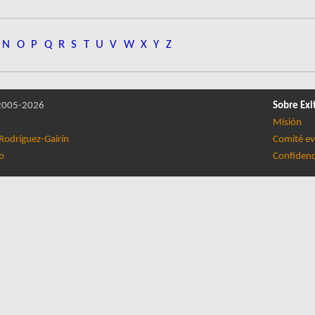
N
O
P
Q
R
S
T
U
V
W
X
Y
Z
005-2026
Sobre Exi
Misión
Rodríguez-Gairín
Comité ev
lo
Confidenc