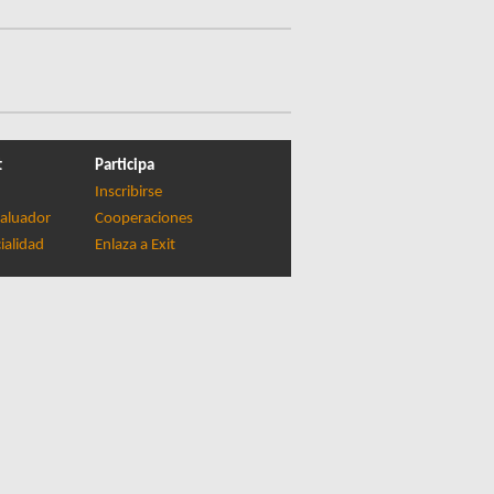
t
Participa
Inscribirse
aluador
Cooperaciones
ialidad
Enlaza a Exit