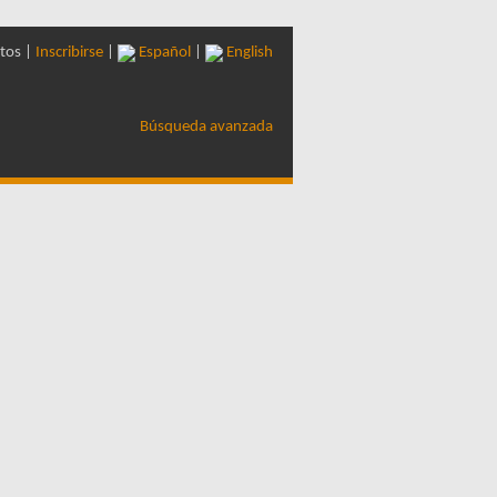
tos |
Inscribirse
|
Español
|
English
Búsqueda avanzada