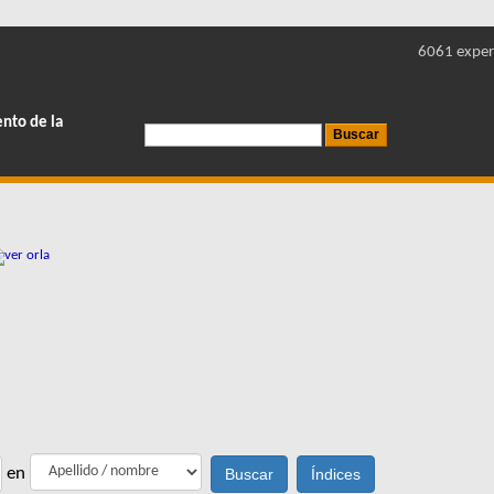
6061 exper
ento de la
en