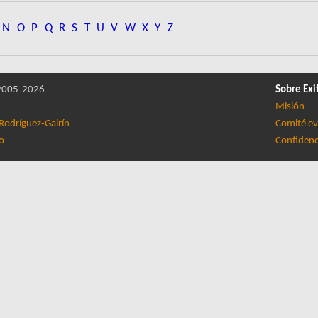
N
O
P
Q
R
S
T
U
V
W
X
Y
Z
005-2026
Sobre Exi
Misión
Rodríguez-Gairín
Comité ev
lo
Confidenc