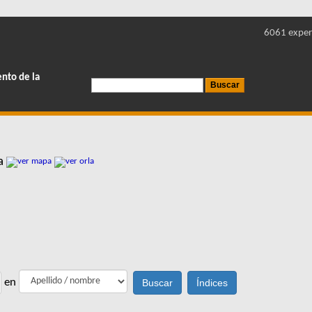
6061 exper
ento de la
za
en