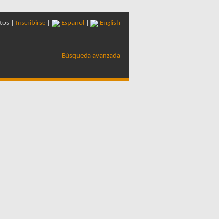
tos |
Inscribirse
|
Español
|
English
Búsqueda avanzada