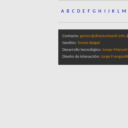
A
B
C
D
E
F
G
H
I
J
K
L
M
Contacto:
gestor@directorioexit.info
2
Gestión:
Tomàs Baiget
Desarrollo tecnológico:
Josep-Manuel 
Diseño de interacción:
Jorge Franganil