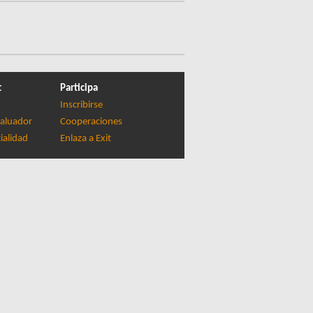
t
Participa
Inscribirse
aluador
Cooperaciones
ialidad
Enlaza a Exit