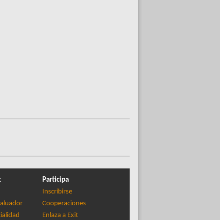
t
Participa
Inscribirse
aluador
Cooperaciones
ialidad
Enlaza a Exit