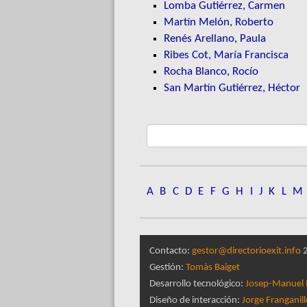
Lomba Gutiérrez, Carmen
Martín Melón, Roberto
Renés Arellano, Paula
Ribes Cot, María Francisca
Rocha Blanco, Rocío
San Martín Gutiérrez, Héctor
A
B
C
D
E
F
G
H
I
J
K
L
M
Contacto:
gestor@directorioexit.info
2
Gestión:
Tomàs Baiget
Desarrollo tecnológico:
Josep-Manuel 
Diseño de interacción:
Jorge Franganil