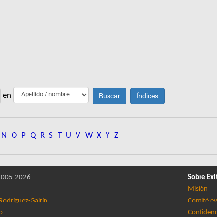
en
N
O
P
Q
R
S
T
U
V
W
X
Y
Z
005-2026
Sobre Exi
Misión
Rodríguez-Gairín
Comité ev
lo
Confidenc