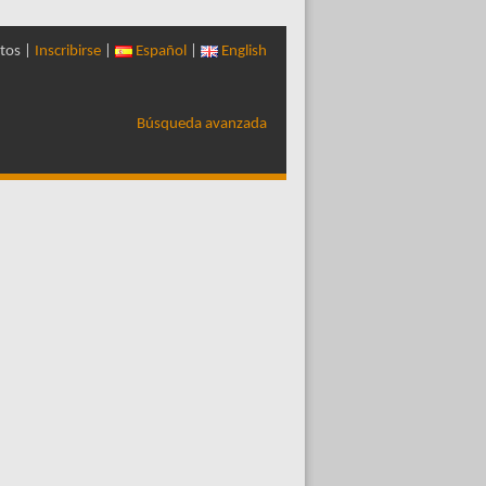
tos |
Inscribirse
|
Español
|
English
Búsqueda avanzada