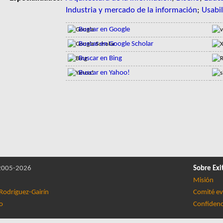
Industria y mercado de la información
;
Usabil
Buscar en Google
Buscar en Google Scholar
Buscar en Bing
Buscar en Yahoo!
005-2026
Sobre Exi
Misión
Rodríguez-Gairín
Comité ev
lo
Confidenc