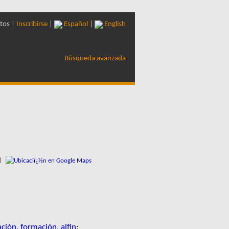
tos |
Inscribirse
|
Español
|
English
Búsqueda avanzada
l
ción, formación, alfin
;