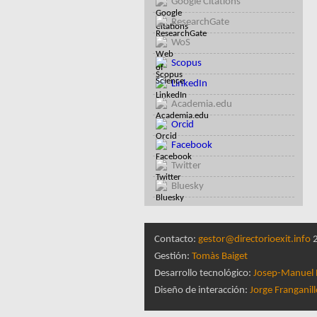
Google Citations
ResearchGate
WoS
Scopus
LinkedIn
Academia.edu
Orcid
Facebook
Twitter
Bluesky
Contacto:
gestor@directorioexit.info
2
Gestión:
Tomàs Baiget
Desarrollo tecnológico:
Josep-Manuel 
Diseño de interacción:
Jorge Franganil