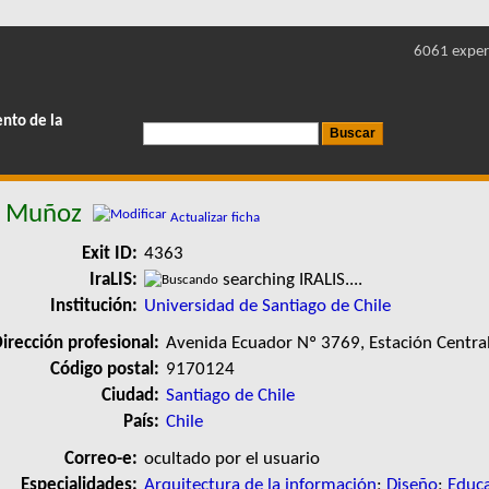
6061 exper
ento de la
o Muñoz
Actualizar ficha
Exit ID:
4363
IraLIS:
searching IRALIS....
Institución:
Universidad de Santiago de Chile
irección profesional:
Avenida Ecuador Nº 3769, Estación Centra
Código postal:
9170124
Ciudad:
Santiago de Chile
País:
Chile
Correo-e:
ocultado por el usuario
Especialidades:
Arquitectura de la información
;
Diseño
;
Educa