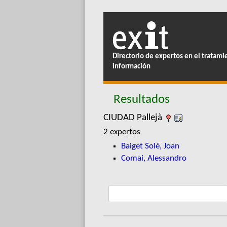
Directorio de expertos en el tratami
información
Resultados
CIUDAD Pallejà
2 expertos
Baiget Solé, Joan
Comai, Alessandro