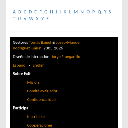
A
B
C
D
E
F
G
H
I
J
K
L
M
N
O
P
Q
R
S
T
U
V
W
X
Y
Z
Gestores
Tomàs Baiget
&
Josep-Manuel
Rodríguez-Gairín
, 2005-2026
Diseño de interacción:
Jorge Franganillo
Español
·
English
Sobre Exit
Misión
Comité evaluador
Confidencialidad
Participa
Inscribirse
Cooperaciones