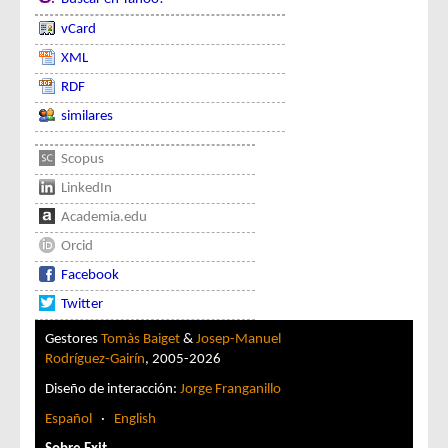
vCard
XML
RDF
similares
Scopus
LinkedIn
Academia.edu
Orcid
Facebook
Twitter
Gestores
Tomàs Baiget
&
Josep-Manuel
Rodríguez-Gairín
, 2005-2026
Diseño de interacción:
Jorge Franganillo
Español
·
English