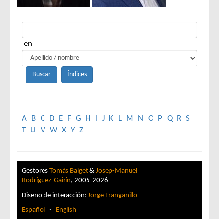
en
A
B
C
D
E
F
G
H
I
J
K
L
M
N
O
P
Q
R
S
T
U
V
W
X
Y
Z
Gestores
Tomàs Baiget
&
Josep-Manuel
Rodríguez-Gairín
, 2005-2026
Diseño de interacción:
Jorge Franganillo
Español
·
English