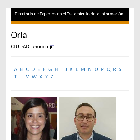
Directorio de Expertos en el Tratamiento de la Información
Orla
CIUDAD Temuco
A
B
C
D
E
F
G
H
I
J
K
L
M
N
O
P
Q
R
S
T
U
V
W
X
Y
Z