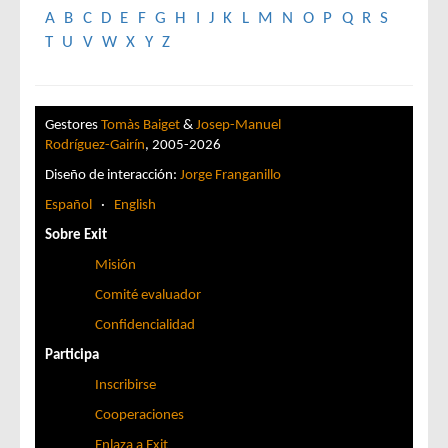
A
B
C
D
E
F
G
H
I
J
K
L
M
N
O
P
Q
R
S
T
U
V
W
X
Y
Z
Gestores
Tomàs Baiget
&
Josep-Manuel
Rodríguez-Gairín
, 2005-2026
Diseño de interacción:
Jorge Franganillo
Español
·
English
Sobre Exit
Misión
Comité evaluador
Confidencialidad
Participa
Inscribirse
Cooperaciones
Enlaza a Exit