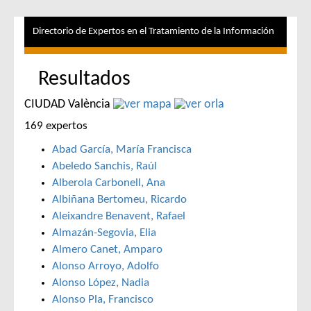
Directorio de Expertos en el Tratamiento de la Información
Resultados
CIUDAD València
169 expertos
Abad García, María Francisca
Abeledo Sanchis, Raúl
Alberola Carbonell, Ana
Albiñana Bertomeu, Ricardo
Aleixandre Benavent, Rafael
Almazán-Segovia, Elia
Almero Canet, Amparo
Alonso Arroyo, Adolfo
Alonso López, Nadia
Alonso Pla, Francisco