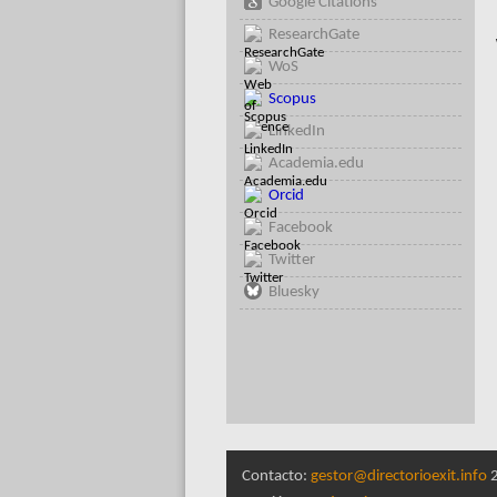
Google Citations
ResearchGate
WoS
Scopus
LinkedIn
Academia.edu
Orcid
Facebook
Twitter
Bluesky
Contacto:
gestor@directorioexit.info
2