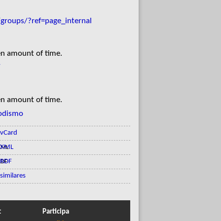
groups/?ref=page_internal
en amount of time.
/
en amount of time.
odismo
vCard
XML
RDF
similares
t
Participa