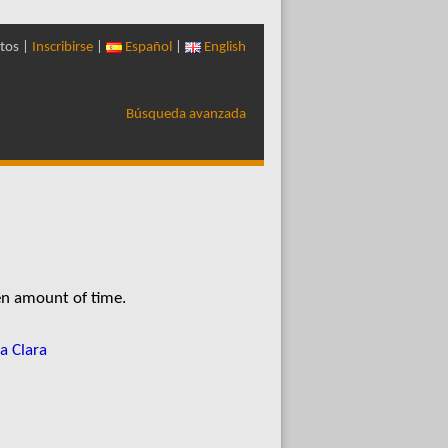
tos |
Inscribirse
|
Español
|
English
Búsqueda avanzada
en amount of time.
a Clara