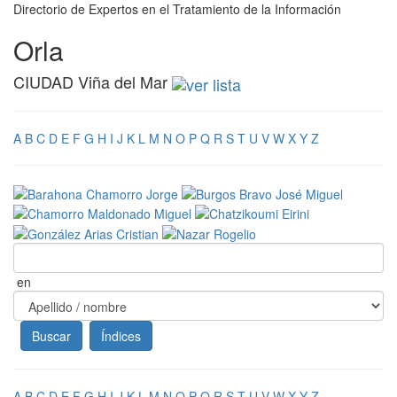
Directorio de Expertos en el Tratamiento de la Información
Orla
CIUDAD Viña del Mar
A
B
C
D
E
F
G
H
I
J
K
L
M
N
O
P
Q
R
S
T
U
V
W
X
Y
Z
en
A
B
C
D
E
F
G
H
I
J
K
L
M
N
O
P
Q
R
S
T
U
V
W
X
Y
Z