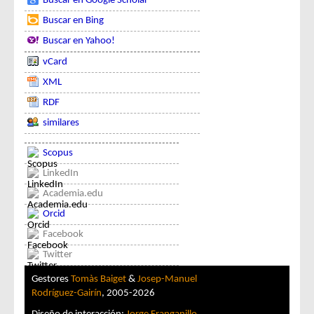
Buscar en Google Scholar
Buscar en Bing
Buscar en Yahoo!
vCard
XML
RDF
similares
Scopus
LinkedIn
Academia.edu
Orcid
Facebook
Twitter
Gestores
Tomàs Baiget
&
Josep-Manuel
Rodríguez-Gairín
, 2005-2026