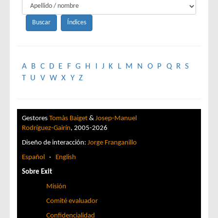
A
B
C
D
E
F
G
H
I
J
K
L
M
N
O
P
Q
R
S
T
U
V
W
X
Y
Z
Gestores
Tomàs Baiget
&
Josep-Manuel
Rodríguez-Gairín
, 2005-2026
Diseño de interacción:
Jorge Franganillo
Español
·
English
Sobre Exit
Misión
Comité evaluador
Confidencialidad