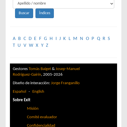
A
B
C
D
E
F
G
H
I
J
K
L
M
N
O
P
Q
R
S
T
U
V
W
X
Y
Z
Gestores
Tomàs Baiget
&
Josep-Manuel
Rodríguez-Gairín
, 2005-2026
Diseño de interacción:
Jorge Franganillo
Español
·
English
Sobre Exit
Misión
Comité evaluador
Confidencialidad