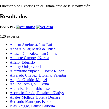
Directorio de Expertos en el Tratamiento de la Información
Resultados
PAIS PE
120 expertos
Abanto Arrelucea, José Luis
Acha Albújar, María del Pilar
Alcázar Gonzales, Juan Carlos
Alderete Campos, Norma
Alfaro, Eduardo
Alhuay Quispe, Joel
Altamirano Yupanqui, Josue Ruben
Alvarado Chávez, Diofanto Valentín
Angulo Giraldo, Miguel
Aquino Remigio, Silvana
Arana Barbier, Pablo José
Ascencio Jurado, Elizabeth Gladys
Avalos-Molleda, Lorena Denisse
Bernardo Manrique, Fabiola
Blas Ghiggo, Fausto Gilberto