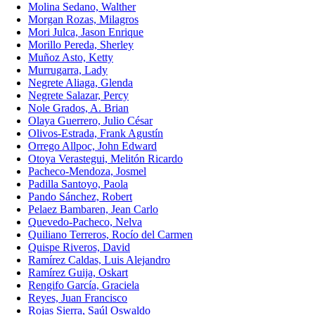
Molina Sedano, Walther
Morgan Rozas, Milagros
Mori Julca, Jason Enrique
Morillo Pereda, Sherley
Muñoz Asto, Ketty
Murrugarra, Lady
Negrete Aliaga, Glenda
Negrete Salazar, Percy
Nole Grados, A. Brian
Olaya Guerrero, Julio César
Olivos-Estrada, Frank Agustín
Orrego Allpoc, John Edward
Otoya Verastegui, Melitón Ricardo
Pacheco-Mendoza, Josmel
Padilla Santoyo, Paola
Pando Sánchez, Robert
Pelaez Bambaren, Jean Carlo
Quevedo-Pacheco, Nelva
Quiliano Terreros, Rocío del Carmen
Quispe Riveros, David
Ramírez Caldas, Luis Alejandro
Ramírez Guija, Oskart
Rengifo García, Graciela
Reyes, Juan Francisco
Rojas Sierra, Saúl Oswaldo