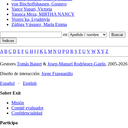
von Bischoffshausen, Gustavo
Yance Yupari, Victoria
Yarasca Meza, MIRTHA NANCY
Yezers´ka, Lyudmyla
Zúñiga Vásquez, María Emma
en
A
B
C
D
E
F
G
H
I
J
K
L
M
N
O
P
Q
R
S
T
U
V
W
X
Y
Z
Gestores
Tomàs Baiget
&
Josep-Manuel Rodríguez-Gairín
, 2005-2026
Diseño de interacción:
Jorge Franganillo
Español
·
English
Sobre Exit
Misión
Comité evaluador
Confidencialidad
Participa