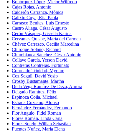
Bohórquez López, Víctor Wilfredo
Cajas Rojas, Antonio
Calderón Carranza, Mónica
Calixto Cuya, Rita Paola
Carrasco Benites, Luis Ernesto
Castro Aliaga, César Augusto
Cerón Vásquez, Gissella Karina
Cervantes Quispe, María del Carmen
Chávez Carrazco, Cecilia Marcelina
Chiroque-Solano, Richard
Chumbiauca Sánchez, César Antonio
Collave García, Yerson David
Contreras Contreras, Fortunato
Coronado Trinidad, Myriam
Coz Seguil, David Yosip
Crosby Bustamante, Martha
De la Vega Ramírez De Deza, Aurora
Delgado Ramírez, Félix
Espinoza Coila, Michael
Estrada Cuzcano, Alonso
Fernández Fernández, Fernando
Flor Angulo, Fidel Roman
Flores Román, Linda Carla
Flores Sotelo, Willian Sebastian
Fuentes Nuñez, María Elena