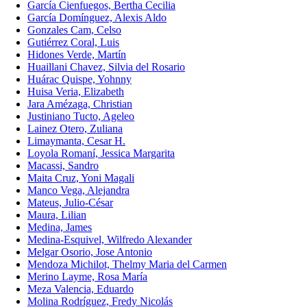
García Cienfuegos, Bertha Cecilia
García Domínguez, Alexis Aldo
Gonzales Cam, Celso
Gutiérrez Coral, Luis
Hidones Verde, Martín
Huaillani Chavez, Silvia del Rosario
Huárac Quispe, Yohnny
Huisa Veria, Elizabeth
Jara Amézaga, Christian
Justiniano Tucto, Ageleo
Lainez Otero, Zuliana
Limaymanta, Cesar H.
Loyola Romaní, Jessica Margarita
Macassi, Sandro
Maita Cruz, Yoni Magali
Manco Vega, Alejandra
Mateus, Julio-César
Maura, Lilian
Medina, James
Medina-Esquivel, Wilfredo Alexander
Melgar Osorio, Jose Antonio
Mendoza Michilot, Thelmy Maria del Carmen
Merino Layme, Rosa María
Meza Valencia, Eduardo
Molina Rodríguez, Fredy Nicolás