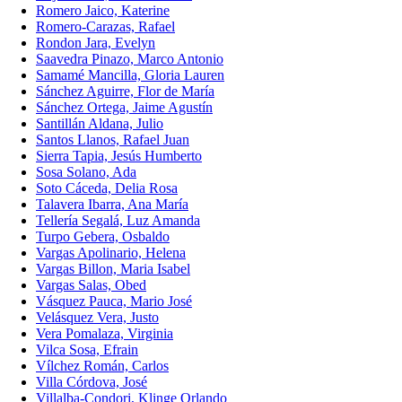
Romero Jaico, Katerine
Romero-Carazas, Rafael
Rondon Jara, Evelyn
Saavedra Pinazo, Marco Antonio
Samamé Mancilla, Gloria Lauren
Sánchez Aguirre, Flor de María
Sánchez Ortega, Jaime Agustín
Santillán Aldana, Julio
Santos Llanos, Rafael Juan
Sierra Tapia, Jesús Humberto
Sosa Solano, Ada
Soto Cáceda, Delia Rosa
Talavera Ibarra, Ana María
Tellería Segalá, Luz Amanda
Turpo Gebera, Osbaldo
Vargas Apolinario, Helena
Vargas Billon, Maria Isabel
Vargas Salas, Obed
Vásquez Pauca, Mario José
Velásquez Vera, Justo
Vera Pomalaza, Virginia
Vilca Sosa, Efrain
Vílchez Román, Carlos
Villa Córdova, José
Villalba-Condori, Klinge Orlando